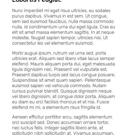
Nunc imperdiet mi eget risus ultricies, eu sodales
purus dapibus. Vivamus in est sem. Ut congue,
sem sed euismod faucibus, nulla massa commodo
nulla, id condimentum urna dui eget ligula. Cras eu
elit sit amet massa elementum sagittis. In at neque
molestie, feugiat sapien tempor, ultricies nisi. Ut
consectetur leo vel elementum euismod.
Morbi augue ipsum, rutrum vel urna sed, porta
ultricies erat. Aliquam sed libero vitae lacus semper
eleifend. Mauris aliquam porta dui, eget malesuada
ligula dignissim nec. Praesent vel vulputate est.
Praesent dapibus turpis sed lacus congue posuere.
Suspendisse sit amet quam sapien. Pellentesque
euismod sapien vel vehicula commodo. Nullam
cursus pulvinar blandit. Quisque dignissim neque
vel libero dignissim, at congue dolor porta. Aliquam
eu diam eu orci facilisis rhoncus et et nisi. Fusce
eleifend mi mi, a elementum risus fringilla id.
Aenean efficitur porttitor arcu, sagittis elementum
orci suscipit sed. Donec accumsan ornare tortor,
nec luctus felis. Integer sagittis libero ante, at
sollicitudin nibh sollicitudin at. Vivamus accumsan,