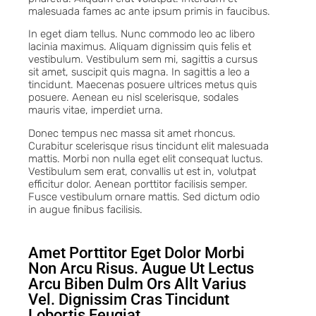
malesuada fames ac ante ipsum primis in faucibus.
In eget diam tellus. Nunc commodo leo ac libero
lacinia maximus. Aliquam dignissim quis felis et
vestibulum. Vestibulum sem mi, sagittis a cursus
sit amet, suscipit quis magna. In sagittis a leo a
tincidunt. Maecenas posuere ultrices metus quis
posuere. Aenean eu nisl scelerisque, sodales
mauris vitae, imperdiet urna.
Donec tempus nec massa sit amet rhoncus.
Curabitur scelerisque risus tincidunt elit malesuada
mattis. Morbi non nulla eget elit consequat luctus.
Vestibulum sem erat, convallis ut est in, volutpat
efficitur dolor. Aenean porttitor facilisis semper.
Fusce vestibulum ornare mattis. Sed dictum odio
in augue finibus facilisis.
Amet Porttitor Eget Dolor Morbi
Non Arcu Risus. Augue Ut Lectus
Arcu Biben Dulm Ors Allt Varius
Vel. Dignissim Cras Tincidunt
Lobortis Feugiat.