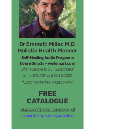
Dr Emmett Miller, M.D.
Holistic Health Pioneer
Self-Healing Audio Programs
Over 60mp3s – wellemart.com
Offer available to WLT Subscribers
*
from 01.11.2021 until 28.02.2022
*Subscribe for free: wlupr.com/wlt
FREE
CATALOGUE
wlupr.com/drmiller_catalogue.pdf
or
read the flip catalogue online
.