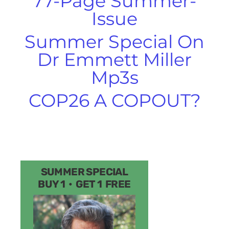
77-Page Summer-
Issue
Summer Special On
Dr Emmett Miller
Mp3s
COP26 A COPOUT?
SUMMER SPECIAL
BUY 1 • GET 1 FREE