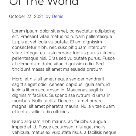
Of The World
October 23, 2021
by
Denis
Lorem ipsum dolor sit amet, consectetur adipiscing
elit. Praesent vitae metus odio. Nam pellentesque
turpis at vehicula vulputate. Etiam dignissim
consectetur nibh, nec suscipit quam interdum
vitae. Integer eu justo ornare, luctus purus ultrices,
pellentesque nisi. Cras sed vulputate purus. Fusce
at elementum dolor, vitae dignissim odio. Sed
tincidunt massa sit amet malesuada pretium.
Morbi et nisl sit amet neque semper hendrerit
sagittis eget odio. Aenean dapibus ligula sem, id
lacinia libero accumsan in. Maecenas sagittis
dignissim facilisis. Suspendisse rutrum id urna in
faucibus. Nulla facilisi. Donec sit amet ornare
magna, sit amet pharetra mauris. Nulla vitae quam
et lectus sollicitudin ultricies
Nunc aliquam nibh mauris, ac faucibus augue
imperdiet id. Fusce accumsan, nisl eget mollis
vehicula, metus ex vulputate risus, a facilisis neque