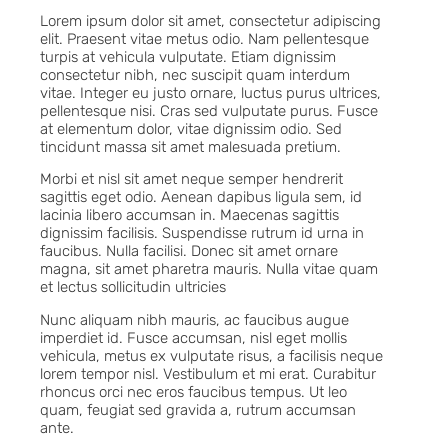
Lorem ipsum dolor sit amet, consectetur adipiscing
elit. Praesent vitae metus odio. Nam pellentesque
turpis at vehicula vulputate. Etiam dignissim
consectetur nibh, nec suscipit quam interdum
vitae. Integer eu justo ornare, luctus purus ultrices,
pellentesque nisi. Cras sed vulputate purus. Fusce
at elementum dolor, vitae dignissim odio. Sed
tincidunt massa sit amet malesuada pretium.
Morbi et nisl sit amet neque semper hendrerit
sagittis eget odio. Aenean dapibus ligula sem, id
lacinia libero accumsan in. Maecenas sagittis
dignissim facilisis. Suspendisse rutrum id urna in
faucibus. Nulla facilisi. Donec sit amet ornare
magna, sit amet pharetra mauris. Nulla vitae quam
et lectus sollicitudin ultricies
Nunc aliquam nibh mauris, ac faucibus augue
imperdiet id. Fusce accumsan, nisl eget mollis
vehicula, metus ex vulputate risus, a facilisis neque
lorem tempor nisl. Vestibulum et mi erat. Curabitur
rhoncus orci nec eros faucibus tempus. Ut leo
quam, feugiat sed gravida a, rutrum accumsan
ante.